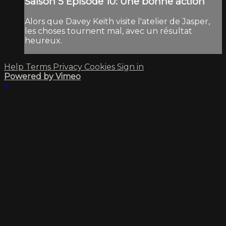
Saison 5 Épisode 10: Une bonne action
Alors que Davey Keith visite l'atelier de Jasper,
les choses tournent mal, avec un résultat
heureux.
Help
Terms
Privacy
Cookies
Sign in
Powered by Vimeo
×