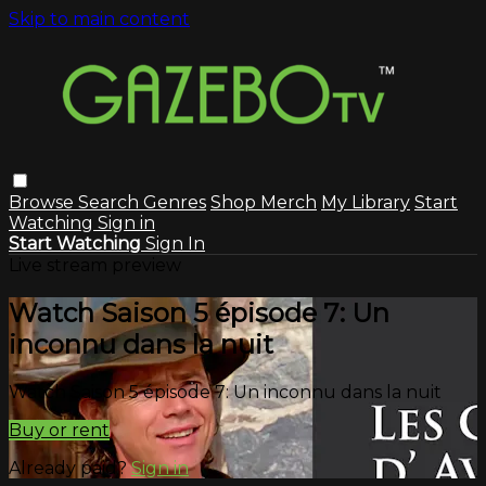
Skip to main content
Browse
Search
Genres
Shop Merch
My Library
Start
Watching
Sign in
Start Watching
Sign In
Live stream preview
Watch Saison 5 épisode 7: Un
inconnu dans la nuit
Watch Saison 5 épisode 7: Un inconnu dans la nuit
Buy or rent
Already paid?
Sign in