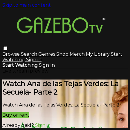
Skip to main content
Browse
Search
Genres
Shop Merch
My Library
Start
Watching
Sign in
Start Watching
Sign In
Live stream preview
Watch Ana de las Tejas Verdes: La
Secuela- Parte 2
Watch Ana de las Tejas Verdes: La Secuela- Parte 2
Buy or rent
Already paid?
Sign in