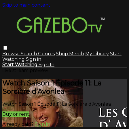
Skip to main content
Browse
Search
Genres
Shop Merch
My Library
Start
Watching
Sign in
Start Watching
Sign In
Live stream preview
Watch Saison 1 Épisode 11: La
Sorcière d’Avonlea
Watch Saison 1 Épisode 11: La Sorcière d’Avonlea
Buy or rent
Already paid?
Sign in