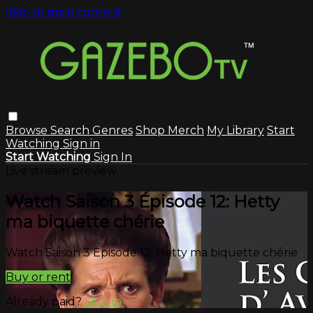
Skip to main content
Browse
Search
Genres
Shop Merch
My Library
Start
Watching
Sign in
Start Watching
Sign In
Live stream preview
Watch Saison 3 Épisode 12: Hetty
ma biquette chérie
Watch Saison 3 Épisode 12: Hetty ma biquette chérie
Buy or rent
Already paid?
Sign in