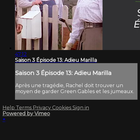
47:12
Saison 3 Épisode 13: Adieu Marilla
Saison 3 Épisode 13: Adieu Marilla
Après une tragédie, Rachel doit trouver un
moyen de garder Green Gables et les jumeaux.
Help
Terms
Privacy
Cookies
Sign in
Powered by Vimeo
×