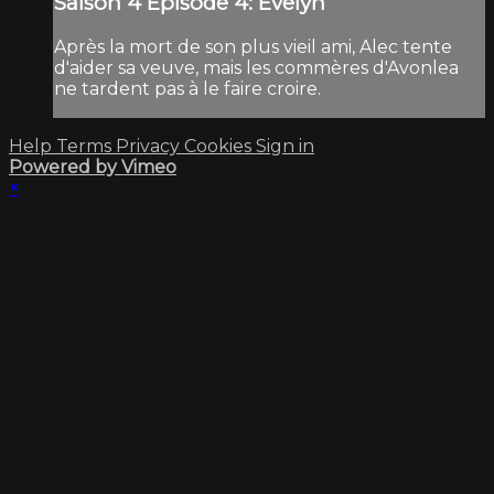
Saison 4 Épisode 4: Evelyn
Après la mort de son plus vieil ami, Alec tente
d'aider sa veuve, mais les commères d'Avonlea
ne tardent pas à le faire croire.
Help
Terms
Privacy
Cookies
Sign in
Powered by Vimeo
×