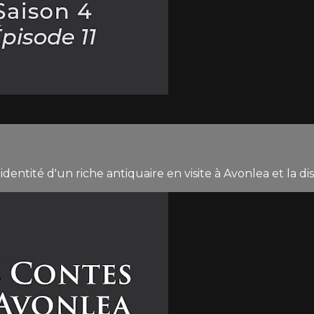
ntité d'un riche antiquaire en visite à Avonlea et la disp