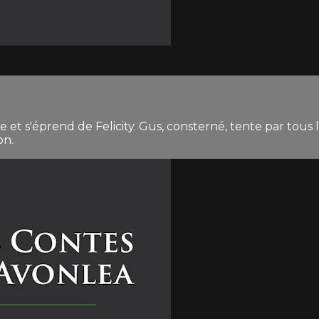
ite et s'éprend de Felicity. Gus, consterné, tente par tous 
on.