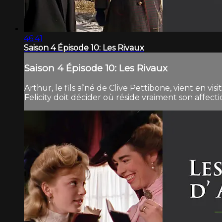
46:41
Saison 4 Épisode 10: Les Rivaux
Saison 4 Épisode 10: Les Rivaux
Arthur, le fils aîné de Clive Pettibone, vient en vis
Felicity doit décider où réside vraiment son affecti