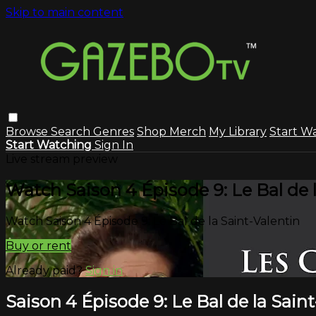
Skip to main content
Browse
Search
Genres
Shop Merch
My Library
Start W
Start Watching
Sign In
Live stream preview
Watch Saison 4 Épisode 9: Le Bal de l
Watch Saison 4 Épisode 9: Le Bal de la Saint-Valentin
Buy or rent
Already paid?
Sign in
Saison 4 Épisode 9: Le Bal de la Saint