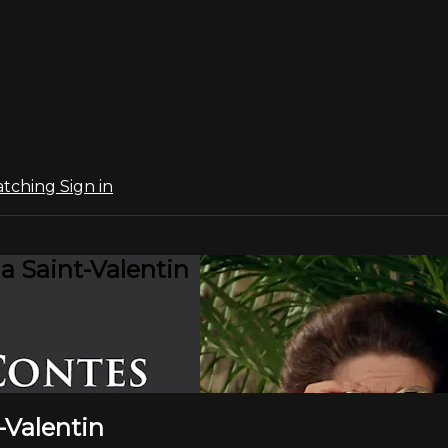
atching
Sign in
a Saint-Valentin
-Valentin