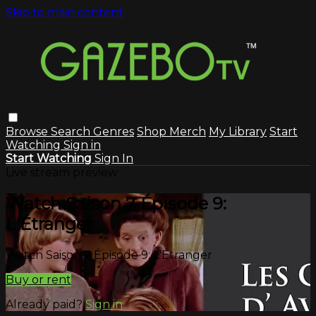
Skip to main content
Browse
Search
Genres
Shop Merch
My Library
Start
Watching
Sign in
Start Watching
Sign In
Live stream preview
Watch Saison 7 Épisode 9:
L'Étranger
Watch Saison 7 Épisode 9: L'Étranger
Buy or rent
Already paid?
Sign in