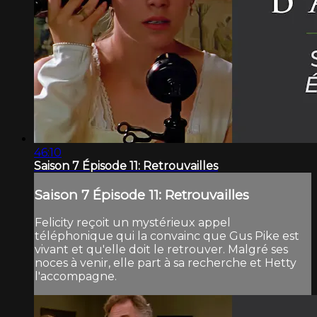
46:10
Saison 7 Épisode 11: Retrouvailles
Saison 7 Épisode 11: Retrouvailles
Felicity reçoit un mystérieux appel
téléphonique qui la convainc que Gus Pike est
vivant et qu'elle doit le retrouver. Malgré ses
noces à venir, elle part à sa recherche et Hetty
l'accompagne.