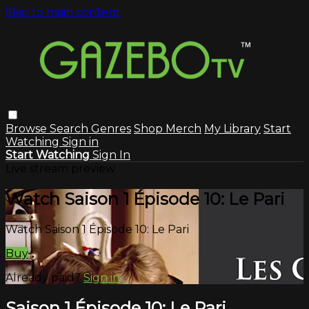
Skip to main content
Browse
Search
Genres
Shop Merch
My Library
Start
Watching
Sign in
Start Watching
Sign In
Live stream preview
Watch Saison 1 Épisode 10: Le Pari
Watch Saison 1 Épisode 10: Le Pari
Buy
Already paid?
Sign in
Saison 1 Épisode 10: Le Pari