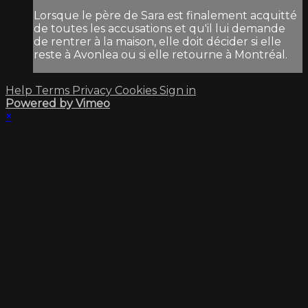
Lorsque le père de Sara est finalement acquitté
de toutes les accusations et qu'il lui demande
de rentrer à la maison, elle doit décider si elle
reste à Avonlea ou si elle retourne à Montréal.
Help
Terms
Privacy
Cookies
Sign in
Powered by Vimeo
×