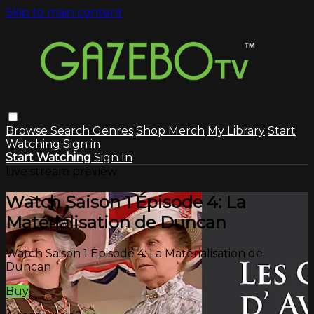
Skip to main content
Browse
Search
Genres
Shop Merch
My Library
Start
Watching
Sign in
Start Watching
Sign In
Live stream preview
Watch Saison 1 Épisode 4: La
Matérialisation de Duncan
Watch Saison 1 Épisode 4: La Matérialisation de
Duncan
Buy