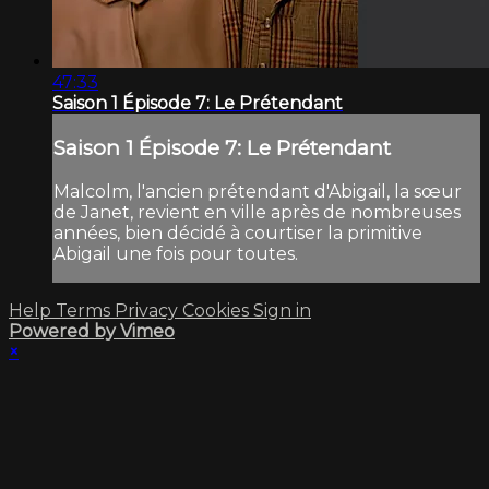
47:33
Saison 1 Épisode 7: Le Prétendant
Saison 1 Épisode 7: Le Prétendant
Malcolm, l'ancien prétendant d'Abigail, la sœur
de Janet, revient en ville après de nombreuses
années, bien décidé à courtiser la primitive
Abigail une fois pour toutes.
Help
Terms
Privacy
Cookies
Sign in
Powered by Vimeo
×