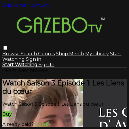
Skip to main content
Browse
Search
Genres
Shop Merch
My Library
Start
Watching
Sign in
Start Watching
Sign In
Live stream preview
Watch Saison 3 Épisode 1: Les Liens
du cœur
Watch Saison 3 Épisode 1: Les Liens du cœur
Buy
Already paid?
Sign in