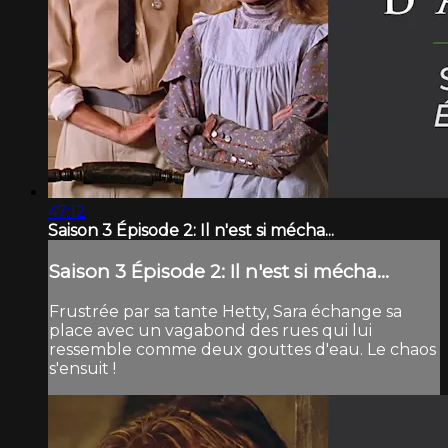
47:12
Saison 3 Épisode 2: Il n'est si mécha...
Saison 3 Épisode 2: Il n'est si mécha...
Frustrée par sa tante Hetty, Sara échange sa
place avec un vagabond des rues qui lui
ressemble comme deux gouttes d'eau. Le chaos
s'ensuit !