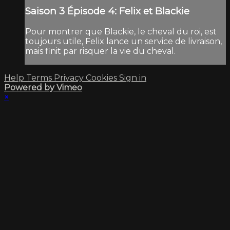
Saison 3 Épisode 4: Felix et Blackie
Pour montrer que Blackie, le cheval du roi, est
toujours utile, Felix lance un service de livraison,
mais finit par risquer la vie du cheval.
Help
Terms
Privacy
Cookies
Sign in
Powered by Vimeo
×