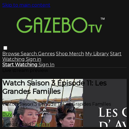
Skip to main content
Browse
Search
Genres
Shop Merch
My Library
Start
Watching
Sign in
Start Watching
Sign In
Live stream preview
Watch Saison 3 Épisode 11: Les
Grandes Familles
Watch Saison 3 Épisode 11: Les Grandes Familles
Buy
Already paid?
Sign in