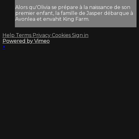
Alors qu'Olivia se prépare à la naissance de son
premier enfant, la famille de Jasper débarque à
Avonlea et envahit King Farm.
Help
Terms
Privacy
Cookies
Sign in
Powered by Vimeo
×