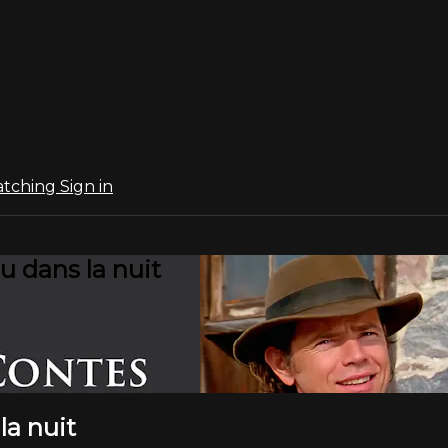
atching
Sign in
u dans la nuit
la nuit