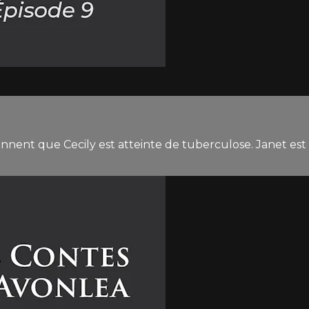
ennent que Cecily est atteinte de tuberculose. Janet est 