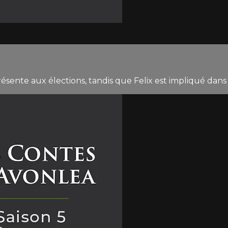
présente aux élections, tandis que Felix est impliqué dans 