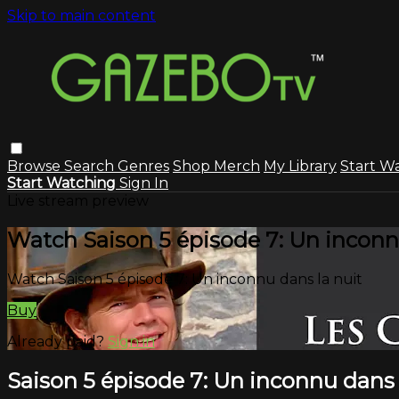
Skip to main content
Browse
Search
Genres
Shop Merch
My Library
Start W
Start Watching
Sign In
Live stream preview
Watch Saison 5 épisode 7: Un inconn
Watch Saison 5 épisode 7: Un inconnu dans la nuit
Buy
Already paid?
Sign in
Saison 5 épisode 7: Un inconnu dans 