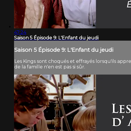
47:24
Saison 5 Épisode 9: L'Enfant du jeudi
Saison 5 Épisode 9: L'Enfant du jeudi
Les Kings sont choqués et effrayés lorsqu'ils appr
de la famille n'en est pas si sûr.