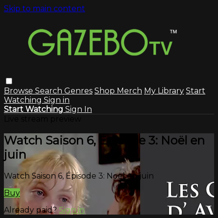
Skip to main content
Browse
Search
Genres
Shop Merch
My Library
Start
Watching
Sign in
Start Watching
Sign In
Live stream preview
Watch Saison 6, Épisode 3: Noël en
juin
Watch Saison 6, Épisode 3: Noël en juin
Buy
Already paid?
Sign in