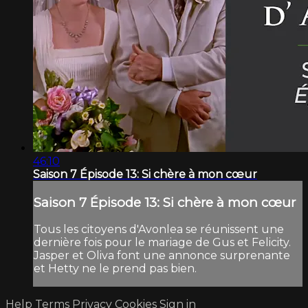
46:10
Saison 7 Épisode 13: Si chère à mon cœur
Saison 7 Épisode 13: Si chère à mon cœur
Tous les citoyens d'Avonlea se réunissent une
dernière fois pour le mariage de Gus et Felicity.
Jasper et Oliva font une annonce surprenante
et Hetty ne le prend pas bien.
Help
Terms
Privacy
Cookies
Sign in