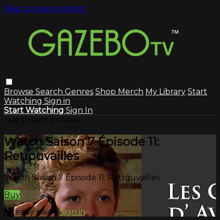
Skip to main content
Browse
Search
Genres
Shop Merch
My Library
Start
Watching
Sign in
Start Watching
Sign In
Live stream preview
Watch Saison 7 Épisode 11:
Retrouvailles
Watch Saison 7 Épisode 11: Retrouvailles
Buy
Already paid?
Sign in