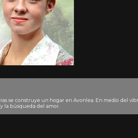
tras se construye un hogar en Avonlea. En medio del vibr
ad y la búsqueda del amor.