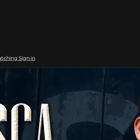
atching
Sign in