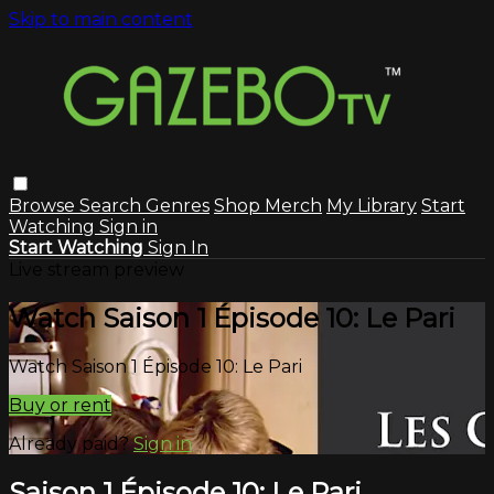
Skip to main content
Browse
Search
Genres
Shop Merch
My Library
Start
Watching
Sign in
Start Watching
Sign In
Live stream preview
Watch Saison 1 Épisode 10: Le Pari
Watch Saison 1 Épisode 10: Le Pari
Buy or rent
Already paid?
Sign in
Saison 1 Épisode 10: Le Pari