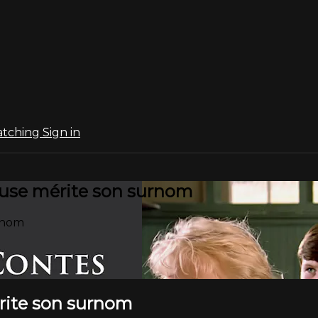
atching
Sign in
euse mérite son surnom
urnom
érite son surnom