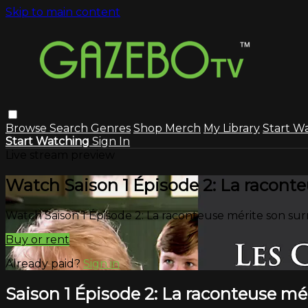
Skip to main content
Browse
Search
Genres
Shop Merch
My Library
Start W
Start Watching
Sign In
Live stream preview
Watch Saison 1 Épisode 2: La racont
Watch Saison 1 Épisode 2: La raconteuse mérite son s
Buy or rent
Already paid?
Sign in
Saison 1 Épisode 2: La raconteuse m