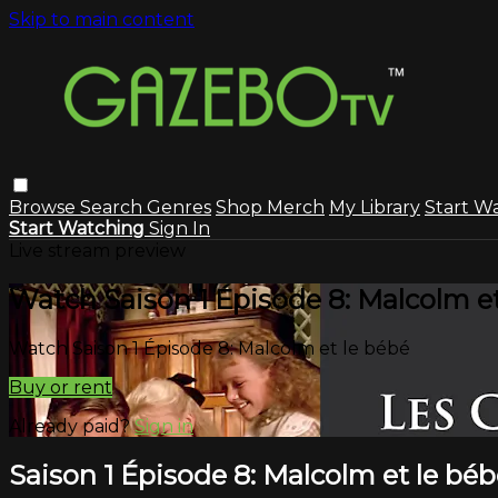
Skip to main content
Browse
Search
Genres
Shop Merch
My Library
Start W
Start Watching
Sign In
Live stream preview
Watch Saison 1 Épisode 8: Malcolm et
Watch Saison 1 Épisode 8: Malcolm et le bébé
Buy or rent
Already paid?
Sign in
Saison 1 Épisode 8: Malcolm et le bé