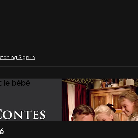
atching
Sign in
 le bébé
bé