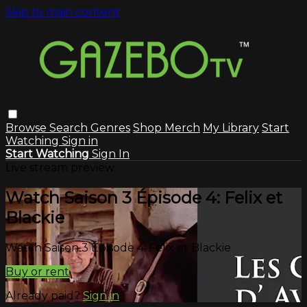
Skip to main content
Browse
Search
Genres
Shop Merch
My Library
Start
Watching
Sign in
Start Watching
Sign In
Live stream preview
Watch Saison 3 Épisode 4: Felix et
Blackie
Watch Saison 3 Épisode 4: Felix et Blackie
Buy or rent
Already paid?
Sign in