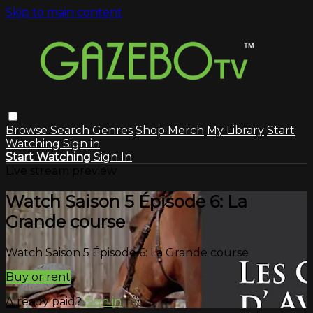
Skip to main content
Browse
Search
Genres
Shop Merch
My Library
Start
Watching
Sign in
Start Watching
Sign In
Live stream preview
Watch Saison 5 Épisode 6: La
Grande course
Watch Saison 5 Épisode 6: La Grande course
Buy or rent
Already paid?
Sign in