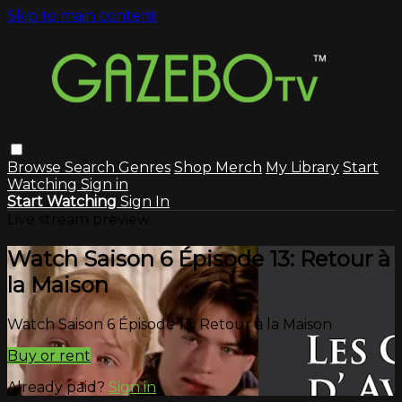
Skip to main content
Browse
Search
Genres
Shop Merch
My Library
Start
Watching
Sign in
Start Watching
Sign In
Live stream preview
Watch Saison 6 Épisode 13: Retour à
la Maison
Watch Saison 6 Épisode 13: Retour à la Maison
Buy or rent
Already paid?
Sign in