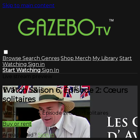
Skip to main content
Browse
Search
Genres
Shop Merch
My Library
Start
Watching
Sign in
Start Watching
Sign In
Live stream preview
Watch Saison 6, Épisode 2: Cœurs
solitaires
Watch Saison 6, Épisode 2: Cœurs solitaires
Buy or rent
Already paid?
Sign in