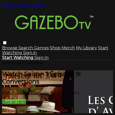
Skip to main content
Browse
Search
Genres
Shop Merch
My Library
Start
Watching
Sign in
Start Watching
Sign In
Live stream preview
Watch Saison 1 Épisode 9:
Conversions
Watch Saison 1 Épisode 9: Conversions
Buy or rent
Already paid?
Sign in