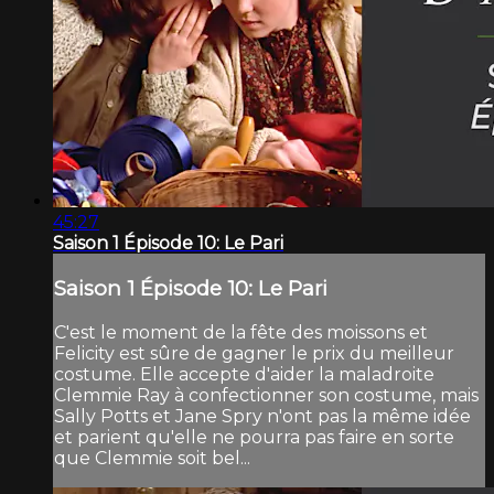
45:27
Saison 1 Épisode 10: Le Pari
Saison 1 Épisode 10: Le Pari
C'est le moment de la fête des moissons et
Felicity est sûre de gagner le prix du meilleur
costume. Elle accepte d'aider la maladroite
Clemmie Ray à confectionner son costume, mais
Sally Potts et Jane Spry n'ont pas la même idée
et parient qu'elle ne pourra pas faire en sorte
que Clemmie soit bel...