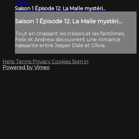
46:55
Saison 1 Épisode 12: La Malle mystéri...
Saison 1 Épisode 12: La Malle mystéri...
Tout en chassant les trésors et les fantômes,
Felix et Andrew découvrent une romance
naissante entre Jasper Dale et Olivia.
Help
Terms
Privacy
Cookies
Sign in
Powered by Vimeo
×