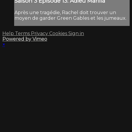
Saison 3 Épisode 13: Adieu Marilla
Après une tragédie, Rachel doit trouver un
moyen de garder Green Gables et les jumeaux.
Help
Terms
Privacy
Cookies
Sign in
Powered by Vimeo
×