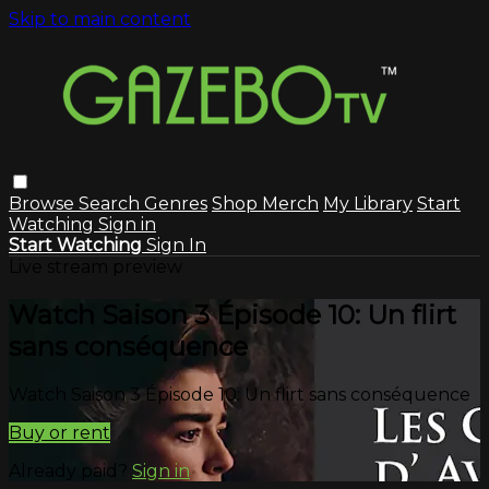
Skip to main content
Browse
Search
Genres
Shop Merch
My Library
Start
Watching
Sign in
Start Watching
Sign In
Live stream preview
Watch Saison 3 Épisode 10: Un flirt
sans conséquence
Watch Saison 3 Épisode 10: Un flirt sans conséquence
Buy or rent
Already paid?
Sign in