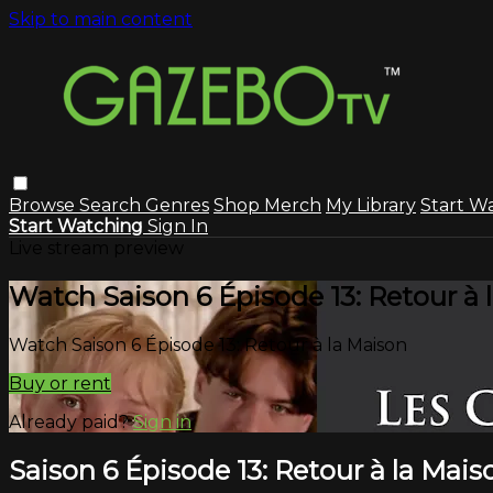
Skip to main content
Browse
Search
Genres
Shop Merch
My Library
Start W
Start Watching
Sign In
Live stream preview
Watch Saison 6 Épisode 13: Retour à 
Watch Saison 6 Épisode 13: Retour à la Maison
Buy or rent
Already paid?
Sign in
Saison 6 Épisode 13: Retour à la Mais