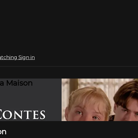
atching
Sign in
la Maison
on