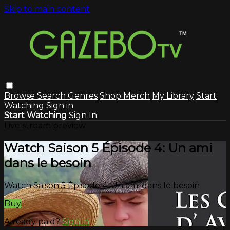
Skip to main content
Browse
Search
Genres
Shop Merch
My Library
Start
Watching
Sign in
Start Watching
Sign In
Live stream preview
Watch Saison 5 Épisode 4: Un ami
dans le besoin
Watch Saison 5 Épisode 4: Un ami dans le besoin
Buy
Already paid?
Sign in