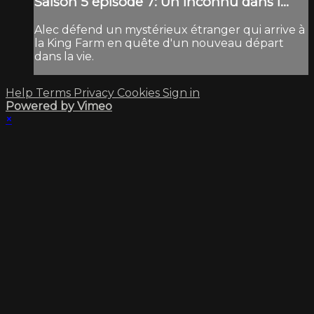
Saison 5 épisode 7: Un inconnu dans l...
Alec défend un mystérieux étranger qui arrive à
la King Farm en quête d'un nouveau départ
dans la vie.
Help
Terms
Privacy
Cookies
Sign in
Powered by Vimeo
×